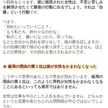
リ戦術をとります。
彼に無視された女性は、不安と苦しみ
を解消させたくて最後の行動に出るでしょう。それは「自
爆」という行動
です。
つまり、
「別れたいっていうこと？」
「もう私たち、終わりなのかな」
「私のこと、嫌いになったら、言ってね」
などと自分から別れを切り出して、彼の愛を試しますが、
その自爆行動で彼の心を取り戻すことはできません。ほと
んどの男性が、その別れを受け入れるからです。
破局の理由の第１位は彼が女性をかまわなくなった
こうやって世界のあちこちで男女が別れています。
破局の
理由の第１位は、このように男性が女性をかまわなくなる
ことにあるといっても過言ではありません。
女性は仕事を中心とした人生を歩んでいません。どちらか
というと恋愛や友だちとの人間関係が中心ではないでしょ
うか。