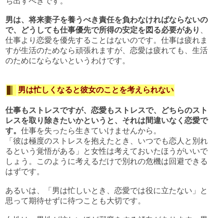
ち出すべきです。
男は、将来妻子を養うべき責任を負わなければならないの
で、どうしても仕事優先で所得の安定を図る必要があり
、
仕事より恋愛を優先することはないのです。仕事は疲れま
すが生活のためなら頑張れますが、恋愛は疲れても、生活
のためにならないというわけです。
男は忙しくなると彼女のことを考えられない
仕事もストレスですが、恋愛もストレスで、どちらのスト
レスを取り除きたいかというと、それは間違いなく恋愛で
す。
仕事を失ったら生きていけませんから。
「彼は極度のストレスを抱えたとき、いつでも恋人と別れ
るという覚悟がある」と女性は考えておいたほうがいいで
しょう。このように考えるだけで別れの危機は回避できる
はずです。
あるいは、「男は忙しいとき、恋愛では役に立たない」と
思って期待せずに待つことも大切です。