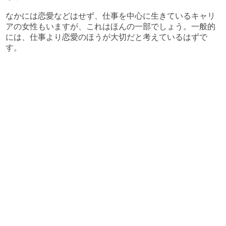
なかには恋愛などはせず、仕事を中心に生きているキャリ
アの女性もいますが、これはほんの一部でしょう。一般的
には、仕事より恋愛のほうが大切だと考えているはずで
す。