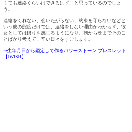
くても連絡くらいはできるはず」と思っているのでしょ
う。
連絡をくれない、会いたがらない、約束を守らないなどと
いう彼の態度だけでは、連絡をしない理由がわからず、彼
女としては憤りを感じるようになり、朝から晩までそのこ
とばかり考えて、辛い日々をすごします。
⇒生年月日から鑑定して作るパワーストーン ブレスレット
【IWISH】