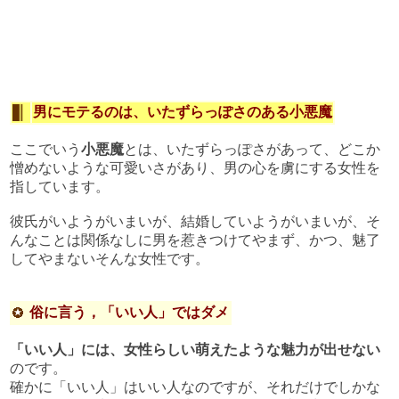
男にモテるのは、いたずらっぽさのある小悪魔
ここでいう
小悪魔
とは、いたずらっぽさがあって、どこか
憎めないような可愛いさがあり、男の心を虜にする女性を
指しています。
彼氏がいようがいまいが、結婚していようがいまいが、そ
んなことは関係なしに男を惹きつけてやまず、かつ、魅了
してやまないそんな女性です。
俗に言う，「いい人」ではダメ
「いい人」には、女性らしい萌えたような魅力が出せない
のです。
確かに「いい人」はいい人なのですが、それだけでしかな