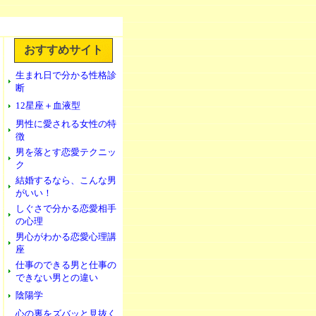
おすすめサイト
生まれ日で分かる性格診
断
12星座＋血液型
男性に愛される女性の特
徴
男を落とす恋愛テクニッ
ク
結婚するなら、こんな男
がいい！
しぐさで分かる恋愛相手
の心理
男心がわかる恋愛心理講
座
仕事のできる男と仕事の
できない男との違い
陰陽学
心の裏をズバッと見抜く