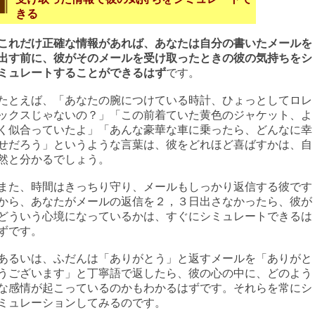
きる
これだけ正確な情報があれば、あなたは自分の書いたメールを
出す前に、彼がそのメールを受け取ったときの彼の気持ちをシ
ミュレートすることができるはず
です。
たとえば、「あなたの腕につけている時計、ひょっとしてロレ
ックスじゃないの？」「この前着ていた黄色のジャケット、よ
く似合っていたよ」「あんな豪華な車に乗ったら、どんなに幸
せだろう」というような言葉は、彼をどれほど喜ばすかは、自
然と分かるでしょう。
また、時間はきっちり守り、メールもしっかり返信する彼です
から、あなたがメールの返信を２，３日出さなかったら、彼が
どういう心境になっているかは、すぐにシミュレートできるは
ずです。
あるいは、ふだんは「ありがとう」と返すメールを「ありがと
うございます」と丁寧語で返したら、彼の心の中に、どのよう
な感情が起こっているのかもわかるはずです。それらを常にシ
ミュレーションしてみるのです。