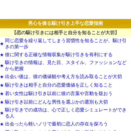
男心を操る駆け引き上手な恋愛指南
【恋の駆け引きには相手と自分を知ることが大切】
同じ恋愛を繰り返してしまう習慣性を知ることが、駆け引
★
きの第一歩
彼に関する正確な情報収集が駆け引きを有利にする
★
駆け引きの情報は、見た目、スタイル、ファッションなど
★
から把握
出会い後は、彼の価値観や考え方を読み取ることが大切
★
駆け引きは相手と自分の恋愛価値を正しく知ること
★
若い女性は駆け引き以前に彼の言葉や言動を疑おう
★
駆け引き以前にどんな男性を選ぶかの選別も大切
★
駆け引きでの成功は、心で正しく恋愛シミュレートができ
★
る人
出会ったら軽いノリで最初に恋人の存在を探ろう
★