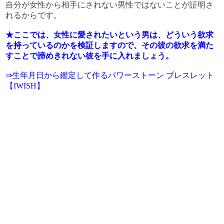
自分が女性から相手にされない男性ではないことが証明さ
れるからです。
★ここでは、女性に愛されたいという男は、どういう欲求
を持っているのかを検証しますので、その彼の欲求を満た
すことで諦めきれない彼を手に入れましょう。
⇒生年月日から鑑定して作るパワーストーン ブレスレット
【IWISH】