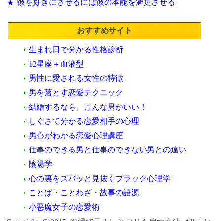
彼を好きにさせるには彼の本能を満足させる
★
おすすめサイト
生まれ日で分かる性格診断
12星座＋血液型
男性に愛される女性の特徴
男を落とす恋愛テクニック
結婚するなら、こんな男がいい！
しぐさで分かる恋愛相手の心理
男心がわかる恋愛心理講座
仕事のできる男と仕事のできない男との違い
陰陽学
心の裏をズバッと見抜くブラック心理学
ことば・ことわざ・故事の語源
小悪魔女子の恋愛術