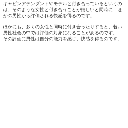
キャビンアテンダントやモデルと付き合っているというの
は、そのような女性と付き合うことが嬉しいと同時に、ほ
かの男性から評価される快感を得るのです。
ほかにも、多くの女性と同時に付き合ったりすると、若い
男性社会の中では評価の対象になることがあるのです。
その評価に男性は自分の能力を感じ、快感を得るのです。