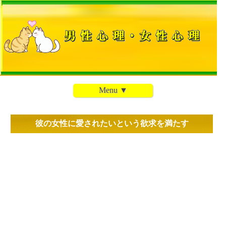
Menu ▼
彼の女性に愛されたいという欲求を満たす