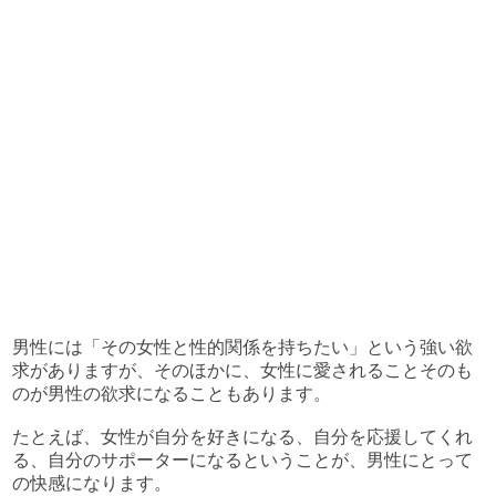
男性には「その女性と性的関係を持ちたい」という強い欲
求がありますが、そのほかに、女性に愛されることそのも
のが男性の欲求になることもあります。
たとえば、女性が自分を好きになる、自分を応援してくれ
る、自分のサポーターになるということが、男性にとって
の快感になります。