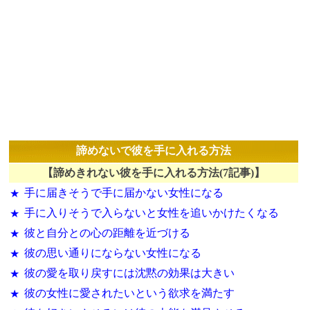
諦めないで彼を手に入れる方法
【諦めきれない彼を手に入れる方法(7記事)】
手に届きそうで手に届かない女性になる
★
手に入りそうで入らないと女性を追いかけたくなる
★
彼と自分との心の距離を近づける
★
彼の思い通りにならない女性になる
★
彼の愛を取り戻すには沈黙の効果は大きい
★
彼の女性に愛されたいという欲求を満たす
★