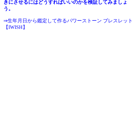
きにさせるにはどうすればいいのかを検証してみましょ
う。
⇒生年月日から鑑定して作るパワーストーン ブレスレット
【IWISH】