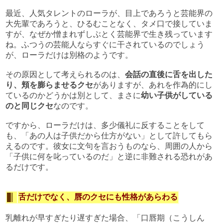
最近、人気タレントのローラが、目上であろうと芸能界の
大先輩であろうと、ひるむことなく、タメ口で接していま
すが、なぜか憎まれずしぶとく芸能界で生き残っています
ね。ふつうの芸能人ならすぐに干されているのでしょう
が、ローラだけは別格のようです。
その原因として考えられるのは、
会話の直後に舌を出した
り、頬を膨らませるクセ
がありますが、あれを作為的にし
ているのかどうかは別として、まさに
幼い子供がしている
のと同じクセ
なのです。
ですから、ローラだけは、多少儀礼に反することをして
も、「あの人は子供だから仕方がない」として許してもら
えるのです。彼女に文句を言おうものなら、周囲の人から
「子供に何を叱っているのだ」と逆に非難される恐れがあ
るだけです。
舌だけでなく、唇のクセにも性格があらわる
乳離れが早すぎたり遅すぎた場合、「口唇期（こうしん