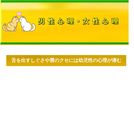
舌を出すしぐさや唇のクセには幼児性の心理が潜む