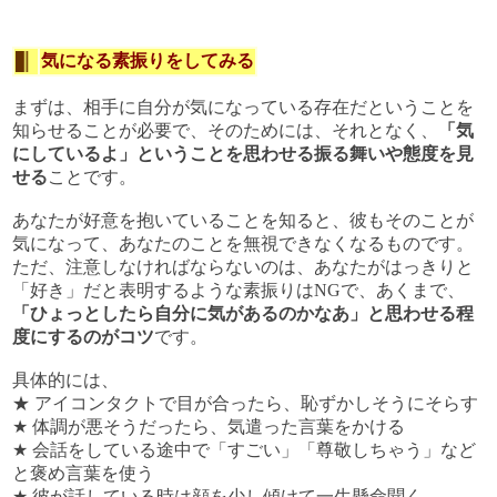
気になる素振りをしてみる
まずは、相手に自分が気になっている存在だということを
知らせることが必要で、そのためには、それとなく、
「気
にしているよ」ということを思わせる振る舞いや態度を見
せる
ことです。
あなたが好意を抱いていることを知ると、彼もそのことが
気になって、あなたのことを無視できなくなるものです。
ただ、注意しなければならないのは、あなたがはっきりと
「好き」だと表明するような素振りはNGで、あくまで、
「ひょっとしたら自分に気があるのかなあ」と思わせる程
度にするのがコツ
です。
具体的には、
★ アイコンタクトで目が合ったら、恥ずかしそうにそらす
★ 体調が悪そうだったら、気遣った言葉をかける
★ 会話をしている途中で「すごい」「尊敬しちゃう」など
と褒め言葉を使う
★ 彼が話している時は顔を少し傾けて一生懸命聞く