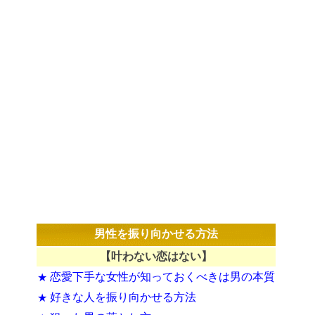
男性を振り向かせる方法
【叶わない恋はない】
恋愛下手な女性が知っておくべきは男の本質
★
好きな人を振り向かせる方法
★