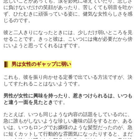
悲しいことがあっても、涙を必死に堪えていたり、悲しさ
に負けないだけの笑顔があったり、苦しくても弱音を吐か
ず、ひたむきに頑張っている姿に、健気な女性らしさを感
じるのです。
彼と二人きりになったときには、少しだけ弱いところを見
せることです。きっと彼は、こいつには俺が必要だから傍
にいようと思ってくれるはずです。
男は女性のギャップに弱い
これも、彼を振り向かせる定番で出ている方法ですが、決
してすたれることはないようです。
男性が女性に興味を持ったり、惹きつけられるは、いつも
と違う一面を見たとき
です。
たとえば、いつも同じような内容の話題をしているのに、
急に誰もがしないような珍しい趣味の話をするとか、ある
いは、いつもロングでお嬢様のような髪型だったのが、急
に短くカットして行動的な雰囲気になったりすると、まだ