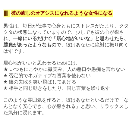
彼の癒しのオアシスになれるような女性になる
男性は、毎日が仕事で心身ともにストレスがたまり、クタ
クタの状態になっていますので、少しでも彼の心が癒さ
れ、
一緒にいるだけで「居心地がいいな」と思わせたら、
勝負があったようなもの
で、彼はあなたに絶対に振り向く
はずです。
居心地がいいと思わせるためには、
★ いつもにこやかに微笑み、人の悪口や愚痴を言わない
★ 否定的でネガティブな言葉を使わない
★ 彼の失敗を笑い飛ばしてあげる
★ 相手と同じ動きをしたり、同じ言葉を繰り返す
このような雰囲気を作ると、彼はあなたといるだけで「な
んとなく安心でき、心が癒される」と思い、リラックスし
た気分に浸れます。