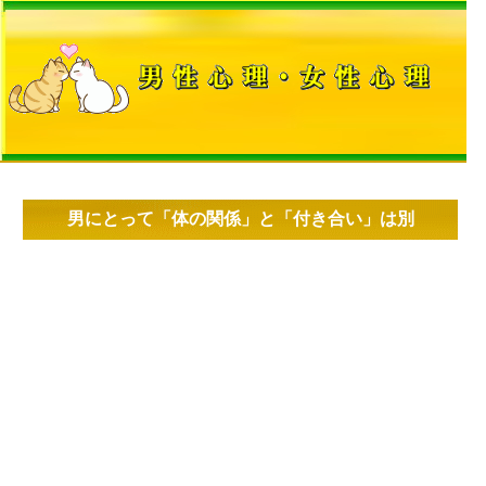
男にとって「体の関係」と「付き合い」は別