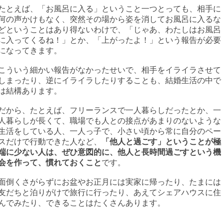
たとえば、「お風呂に入る」ということ一つとっても、相手に
何の声かけもなく、突然その場から姿を消してお風呂に入るな
どということはあり得ないわけで、「じゃあ、わたしはお風呂
に入ってくるね！」とか、「上がったよ！」という報告が必要
になってきます。
こういう細かい報告がなかったせいで、相手をイライラさせて
しまったり、逆にイライラしたりすることも、結婚生活の中で
は結構あります。
だから、たとえば、フリーランスで一人暮らしだったとか、一
人暮らしが長くて、職場でも人との接点があまりのないような
生活をしている人、一人っ子で、小さい頃から常に自分のペー
スだけで行動できた人など、
「他人と過ごす」ということが極
端に少ない人は、ぜひ意図的に、他人と長時間過ごすという機
会を作って、慣れておくこと
です。
面倒くさがらずにお盆やお正月には実家に帰ったり、たまには
友だちと泊りがけで旅行に行ったり、あえてシェアハウスに住
んでみたり、できることはたくさんあります。