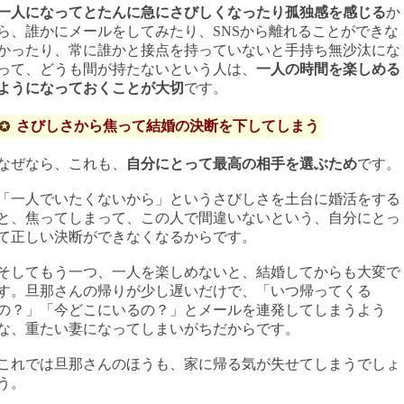
一人になってとたんに急にさびしくなったり孤独感を感じる
か
ら、誰かにメールをしてみたり、SNSから離れることができな
かったり、常に誰かと接点を持っていないと手持ち無沙汰にな
って、どうも間が持たないという人は、
一人の時間を楽しめる
ようになっておくことが大切
です。
さびしさから焦って結婚の決断を下してしまう
なぜなら、これも、
自分にとって最高の相手を選ぶため
です。
「一人でいたくないから」というさびしさを土台に婚活をする
と、焦ってしまって、この人で間違いないという、自分にとっ
て正しい決断ができなくなるからです。
そしてもう一つ、一人を楽しめないと、結婚してからも大変で
す。旦那さんの帰りが少し遅いだけで、「いつ帰ってくる
の？」「今どこにいるの？」とメールを連発してしまうよう
な、重たい妻になってしまいがちだからです。
これでは旦那さんのほうも、家に帰る気が失せてしまうでしょ
う。