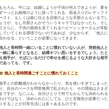
もちろん、中には、結婚しようが子供が何人できようが、妻を
ずーっとお姫様のように扱ってくれる、筋金入りのレディファ
ースト、もしくは姫に仕える召使のような旦那さんもいるでし
ょうが、もし旦那さんがそういうキャラではなかったら、そし
てさらに、子供の面倒を見てくれるベビーシッターさんが常駐
していてくれる環境でないのであれば、少なからず、「他人に
合わせる」ということが必要になってきます。
他人と長時間一緒にいることに慣れていない人が、突然他人と
一緒に暮らすとなると、結構キツい思いをするでしょう。たと
え相手が、そばにいるだけで幸せを感じるような大好きな相手
であっても、です。
他人と長時間過ごすことに慣れておくこと
相手との距離感がわからなかったり、気を使いすぎてしまった
り、自分のペースを問答無用で乱されたり、その理由はさまざ
まですが、なにぶん、自分ひとりで何でもかんでも決められる
わけではなく、決められたにしても、ひと言報告が必要だった
りすることが日常生活には多々あるものです。