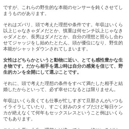
ですが、これらの野生的な本能のセンサーを鈍くさせてし
まうものがあります。
それはズバリ、頭で考えた理想や条件です。年収はいくら
以上じゃなきゃダメだとか、慎重は何センチ以上じゃなき
ゃダメとか、長男はダメだとか、自分の理想と照らし合わ
せてジャッジをし始めたとたん、頭が優位になり、野生的
本能がシャットダウンされてしまいます。
女性はどちらかというと動物に近い、とても感性豊かな生
き物です。だから相手を選ぶ時は自分の感覚を信じて、野
生的カンを全開にして選ぶことです。
それに、頭で考えた理想の条件をすべて満たした相手と結
婚したからといって、必ず幸せになるとは限りません。
年収はいくら良くても仕事が忙しすぎて旦那さんがいつも
イライラしていたり、すごく好みのタイプだけど毎日ケン
カが絶えなくて何年もセックスレスということ例はいくら
でもあります。