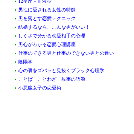
12星座＋血液型
男性に愛される女性の特徴
男を落とす恋愛テクニック
結婚するなら、こんな男がいい！
しぐさで分かる恋愛相手の心理
男心がわかる恋愛心理講座
仕事のできる男と仕事のできない男との違い
陰陽学
心の裏をズバッと見抜くブラック心理学
ことば・ことわざ・故事の語源
小悪魔女子の恋愛術