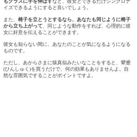
もグラスに手を伸ばす
など、彼女とできるだけシンクロナ
イズできるようにすると良いでしょう。
また、
椅子を立とうとするなら、あなたも同じように椅子
から立ち上がって
、同じような動作をすれば、心理的に彼
女に好意を伝えることができます。
彼女も知らない間に、あなたのことが気になるようになる
ものです。
ただし、あからさまに猿真似みたいなことをすると、顰蹙
(ひんしゅく)を買うだけで、何の効果もありませんよ。自
然な雰囲気ですることがポイントですよ。