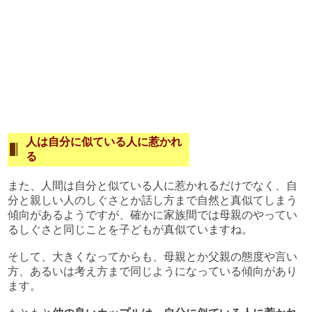
人は自分に似ている人に惹かれ
る
また、人間は自分と似ている人に惹かれるだけでなく、自
分と親しい人のしぐさとか話し方まで自然と真似てしまう
傾向があるようですが、確かに家族間では母親のやってい
るしぐさと同じことを子どもが真似ていますね。
そして、大きくなってからも、母親とか父親の態度や言い
方、あるいは考え方まで同じようになっている傾向があり
ます。