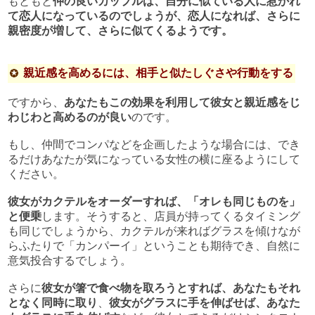
もともと
仲の良いカップルは、自分に似ている人に惹かれ
て恋人になっているのでしょうが、恋人になれば、さらに
親密度が増して、さらに似てくるようです。
親近感を高めるには、相手と似たしぐさや行動をする
ですから、
あなたもこの効果を利用して彼女と親近感をじ
わじわと高めるのが良い
のです。
もし、仲間でコンパなどを企画したような場合には、でき
るだけあなたが気になっている女性の横に座るようにして
ください。
彼女がカクテルをオーダーすれば、「オレも同じものを」
と便乗
します。そうすると、店員が持ってくるタイミング
も同じでしょうから、カクテルが来ればグラスを傾けなが
らふたりで「カンパーイ」ということも期待でき、自然に
意気投合するでしょう。
さらに
彼女が箸で食べ物を取ろうとすれば、あなたもそれ
となく同時に取り
、
彼女がグラスに手を伸ばせば、あなた