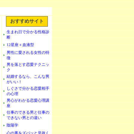
おすすめサイト
生まれ日で分かる性格診
断
12星座＋血液型
男性に愛される女性の特
徴
男を落とす恋愛テクニッ
ク
結婚するなら、こんな男
がいい！
しぐさで分かる恋愛相手
の心理
男心がわかる恋愛心理講
座
仕事のできる男と仕事の
できない男との違い
陰陽学
心の裏をズバッと見抜く