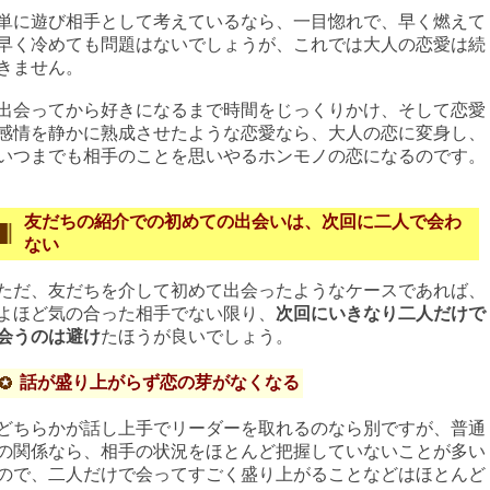
単に遊び相手として考えているなら、一目惚れで、早く燃えて
早く冷めても問題はないでしょうが、これでは大人の恋愛は続
きません。
出会ってから好きになるまで時間をじっくりかけ、そして恋愛
感情を静かに熟成させたような恋愛なら、大人の恋に変身し、
いつまでも相手のことを思いやるホンモノの恋になるのです。
友だちの紹介での初めての出会いは、次回に二人で会わ
ない
ただ、友だちを介して初めて出会ったようなケースであれば、
よほど気の合った相手でない限り、
次回にいきなり二人だけで
会うのは避け
たほうが良いでしょう。
話が盛り上がらず恋の芽がなくなる
どちらかが話し上手でリーダーを取れるのなら別ですが、普通
の関係なら、相手の状況をほとんど把握していないことが多い
ので、二人だけで会ってすごく盛り上がることなどはほとんど