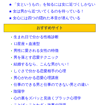
「女というもの」を知るには女に近づくしかない
★
女は男から近づいてくるのを待っている！
★
女心には四つの隠れた本音が潜んでいる
★
おすすめサイト
生まれ日で分かる性格診断
12星座＋血液型
男性に愛される女性の特徴
男を落とす恋愛テクニック
結婚するなら、こんな男がいい！
しぐさで分かる恋愛相手の心理
男心がわかる恋愛心理講座
仕事のできる男と仕事のできない男との違い
陰陽学
心の裏をズバッと見抜くブラック心理学
ことば・ことわざ・故事の語源