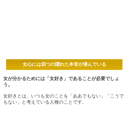
女心には四つの隠れた本音が潜んでいる
女が分かるためには「女好き」であることが必要でしょ
う。
女好きとは、いつも女のことを「ああでもない」「こうで
もない」と考えている人種のことです。