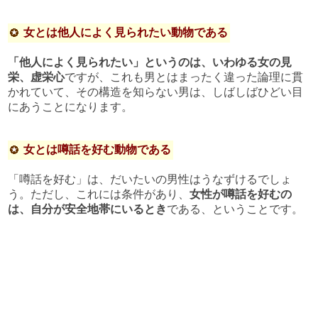
女とは他人によく見られたい動物である
「他人によく見られたい」というのは、いわゆる女の見
栄、虚栄心
ですが、これも男とはまったく違った論理に貫
かれていて、その構造を知らない男は、しばしばひどい目
にあうことになります。
女とは噂話を好む動物である
「噂話を好む」は、だいたいの男性はうなずけるでしょ
う。ただし、これには条件があり、
女性が噂話を好むの
は、自分が安全地帯にいるとき
である、ということです。