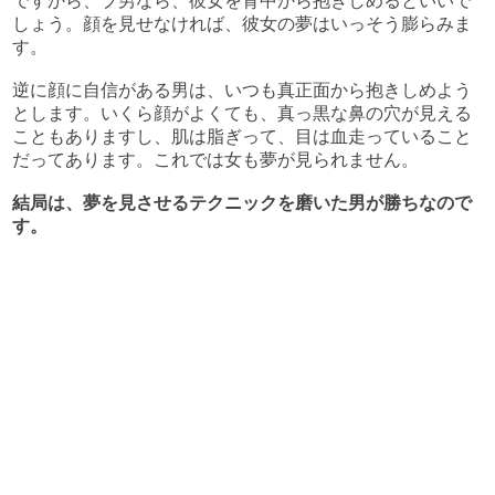
ですから、ブ男なら、彼女を背中から抱きしめるといいで
しょう。顔を見せなければ、彼女の夢はいっそう膨らみま
す。
逆に顔に自信がある男は、いつも真正面から抱きしめよう
とします。いくら顔がよくても、真っ黒な鼻の穴が見える
こともありますし、肌は脂ぎって、目は血走っていること
だってあります。これでは女も夢が見られません。
結局は、夢を見させるテクニックを磨いた男が勝ちなので
す。