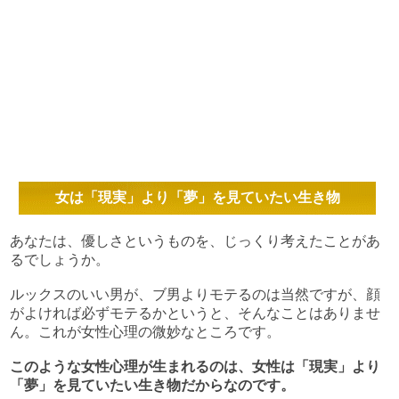
女は「現実」より「夢」を見ていたい生き物
あなたは、優しさというものを、じっくり考えたことがあ
るでしょうか。
ルックスのいい男が、ブ男よりモテるのは当然ですが、顔
がよければ必ずモテるかというと、そんなことはありませ
ん。これが女性心理の微妙なところです。
このような女性心理が生まれるのは、女性は「現実」より
「夢」を見ていたい生き物だからなのです。