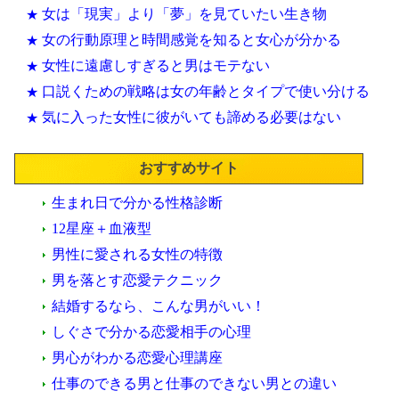
女は「現実」より「夢」を見ていたい生き物
★
女の行動原理と時間感覚を知ると女心が分かる
★
女性に遠慮しすぎると男はモテない
★
口説くための戦略は女の年齢とタイプで使い分ける
★
気に入った女性に彼がいても諦める必要はない
★
おすすめサイト
生まれ日で分かる性格診断
12星座＋血液型
男性に愛される女性の特徴
男を落とす恋愛テクニック
結婚するなら、こんな男がいい！
しぐさで分かる恋愛相手の心理
男心がわかる恋愛心理講座
仕事のできる男と仕事のできない男との違い