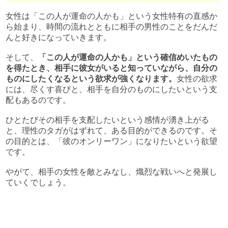
女性は「この人が運命の人かも」という女性特有の直感か
ら始まり、時間の流れとともに相手の男性のことをだんだ
んと好きになっていきます。
そして、
「この人が運命の人かも」という確信めいたもの
を得たとき、相手に彼女がいると知っていながら、自分の
ものにしたくなるという欲求が強くなります。
女性の欲求
には、尽くす喜びと、相手を自分のものにしたいという支
配もあるのです。
ひとたびその相手を支配したいという感情が湧き上がる
と、理性のタガがはずれて、ある目的ができるのです。そ
の目的とは、「彼のオンリーワン」になりたいという欲望
です。
やがて、相手の女性を敵とみなし、熾烈な戦いへと発展し
ていくでしょう。