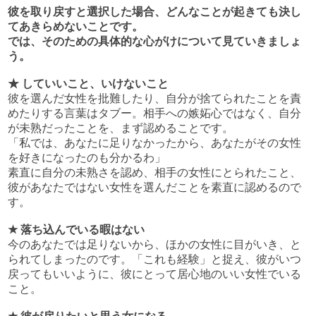
彼を取り戻すと選択した場合、どんなことが起きても決し
てあきらめないことです。
では、そのための具体的な心がけについて見ていきましょ
う。
★ していいこと、いけないこと
彼を選んだ女性を批難したり、自分が捨てられたことを責
めたりする言葉はタブー。相手への嫉妬心ではなく、自分
が未熟だったことを、まず認めることです。
「私では、あなたに足りなかったから、あなたがその女性
を好きになったのも分かるわ」
素直に自分の未熟さを認め、相手の女性にとられたこと、
彼があなたではない女性を選んだことを素直に認めるので
す。
★ 落ち込んでいる暇はない
今のあなたでは足りないから、ほかの女性に目がいき、と
られてしまったのです。「これも経験」と捉え、彼がいつ
戻ってもいいように、彼にとって居心地のいい女性でいる
こと。