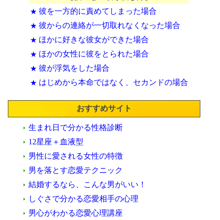
彼を一方的に責めてしまった場合
★
彼からの連絡が一切取れなくなった場合
★
ほかに好きな彼女ができた場合
★
ほかの女性に彼をとられた場合
★
彼が浮気をした場合
★
はじめから本命ではなく、セカンドの場合
★
おすすめサイト
生まれ日で分かる性格診断
12星座＋血液型
男性に愛される女性の特徴
男を落とす恋愛テクニック
結婚するなら、こんな男がいい！
しぐさで分かる恋愛相手の心理
男心がわかる恋愛心理講座