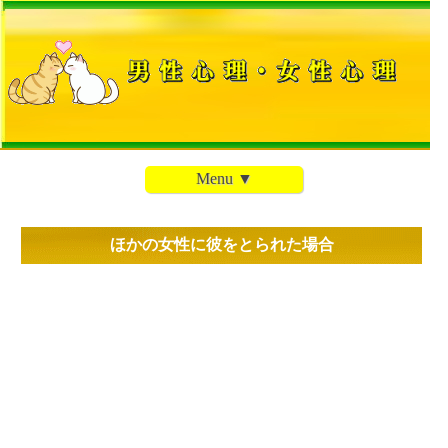
Menu ▼
ほかの女性に彼をとられた場合