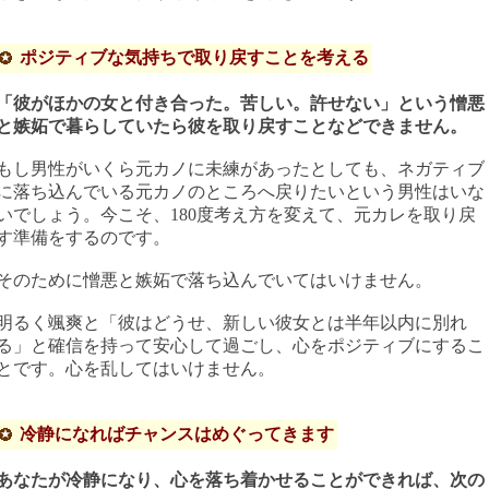
ポジティブな気持ちで取り戻すことを考える
「彼がほかの女と付き合った。苦しい。許せない」という憎悪
と嫉妬で暮らしていたら彼を取り戻すことなどできません。
もし男性がいくら元カノに未練があったとしても、ネガティブ
に落ち込んでいる元カノのところへ戻りたいという男性はいな
いでしょう。今こそ、180度考え方を変えて、元カレを取り戻
す準備をするのです。
そのために憎悪と嫉妬で落ち込んでいてはいけません。
明るく颯爽と「彼はどうせ、新しい彼女とは半年以内に別れ
る」と確信を持って安心して過ごし、心をポジティブにするこ
とです。心を乱してはいけません。
冷静になればチャンスはめぐってきます
あなたが冷静になり、心を落ち着かせることができれば、次の