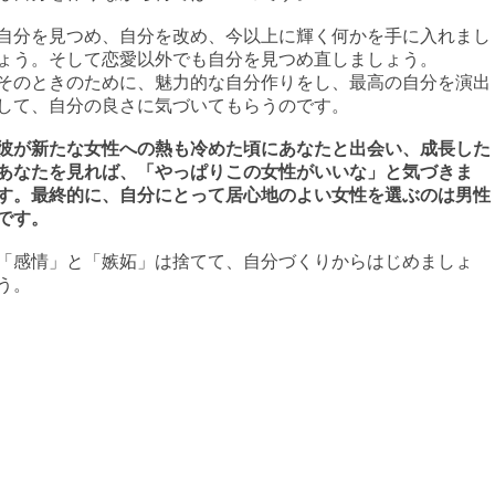
自分を見つめ、自分を改め、今以上に輝く何かを手に入れまし
ょう。そして恋愛以外でも自分を見つめ直しましょう。
そのときのために、魅力的な自分作りをし、最高の自分を演出
して、自分の良さに気づいてもらうのです。
彼が新たな女性への熱も冷めた頃にあなたと出会い、成長した
あなたを見れば、「やっぱりこの女性がいいな」と気づきま
す。最終的に、自分にとって居心地のよい女性を選ぶのは男性
です。
「感情」と「嫉妬」は捨てて、自分づくりからはじめましょ
う。