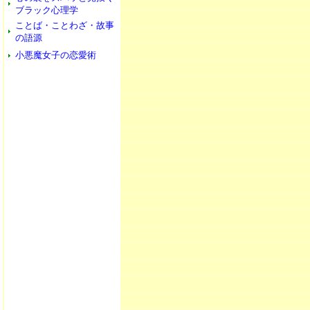
ブラック心理学
ことば・ことわざ・故事
の語源
小悪魔女子の恋愛術