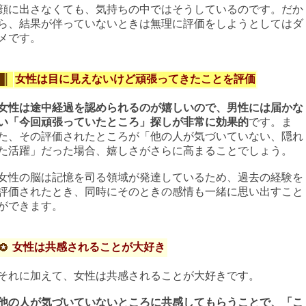
顔に出さなくても、気持ちの中ではそうしているのです。だか
ら、結果が伴っていないときは無理に評価をしようとしてはダ
メです。
女性は目に見えないけど頑張ってきたことを評価
女性は途中経過を認められるのが嬉しいので、男性には届かな
い「今回頑張っていたところ」探しが非常に効果的
です。ま
た、その評価されたところが「他の人が気づいていない、隠れ
た活躍」だった場合、嬉しさがさらに高まることでしょう。
女性の脳は記憶を司る領域が発達しているため、過去の経験を
評価されたとき、同時にそのときの感情も一緒に思い出すこと
ができます。
女性は共感されることが大好き
それに加えて、女性は共感されることが大好きです。
他の人が気づいていないところに共感してもらうことで、「こ