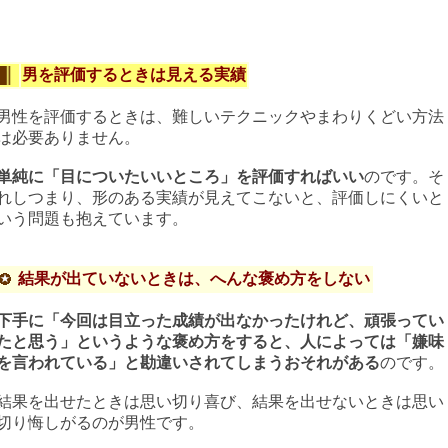
男を評価するときは見える実績
男性を評価するときは、難しいテクニックやまわりくどい方法
は必要ありません。
単純に「目についたいいところ」を評価すればいい
のです。そ
れしつまり、形のある実績が見えてこないと、評価しにくいと
いう問題も抱えています。
結果が出ていないときは、へんな褒め方をしない
下手に「今回は目立った成績が出なかったけれど、頑張ってい
たと思う」というような褒め方をすると、人によっては「嫌味
を言われている」と勘違いされてしまうおそれがある
のです。
結果を出せたときは思い切り喜び、結果を出せないときは思い
切り悔しがるのが男性です。