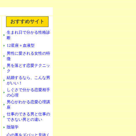
おすすめサイト
生まれ日で分かる性格診
断
12星座＋血液型
男性に愛される女性の特
徴
男を落とす恋愛テクニッ
ク
結婚するなら、こんな男
がいい！
しぐさで分かる恋愛相手
の心理
男心がわかる恋愛心理講
座
仕事のできる男と仕事の
できない男との違い
陰陽学
心の裏をズバッと見抜く