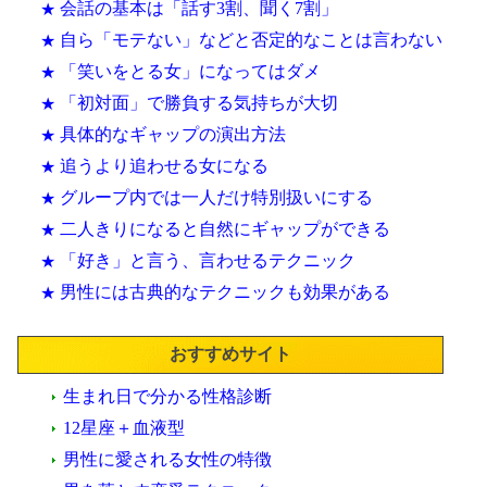
会話の基本は「話す3割、聞く7割」
★
自ら「モテない」などと否定的なことは言わない
★
「笑いをとる女」になってはダメ
★
「初対面」で勝負する気持ちが大切
★
具体的なギャップの演出方法
★
追うより追わせる女になる
★
グループ内では一人だけ特別扱いにする
★
二人きりになると自然にギャップができる
★
「好き」と言う、言わせるテクニック
★
男性には古典的なテクニックも効果がある
★
おすすめサイト
生まれ日で分かる性格診断
12星座＋血液型
男性に愛される女性の特徴