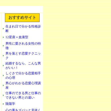
おすすめサイト
生まれ日で分かる性格診
断
12星座＋血液型
男性に愛される女性の特
徴
男を落とす恋愛テクニッ
ク
結婚するなら、こんな男
がいい！
しぐさで分かる恋愛相手
の心理
男心がわかる恋愛心理講
座
仕事のできる男と仕事の
できない男との違い
陰陽学
心の裏をズバッと見抜く