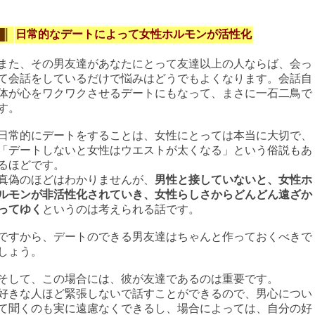
日常的なデートによって女性ホルモンが活性化
また、その男友達があなたにとって友達以上の人ならば、会っ
て会話をしているだけで悩みはどうでもよくなります。会話自
体が心をワクワクさせるデートにもなって、まさに一石二鳥で
す。
日常的にデートをすることは、女性にとっては本当に大切で、
「デートしないと女性はウエストが太くなる」という俗説もあ
るほどです。
真偽のほどはわかりませんが、
男性と接していないと、女性ホ
ルモンが非活性化されていき、女性らしさからどんどん遠ざか
ってゆく
というのは考えられる話です。
ですから、デートのできる男友達はちゃんと作っておくべきで
しょう。
そして、この場合には、彼が友達であるのは重要です。
好きな人ほど緊張しないで話すことができるので、男心につい
て聞くのも実に遠慮なくできるし、場合によっては、自分の好