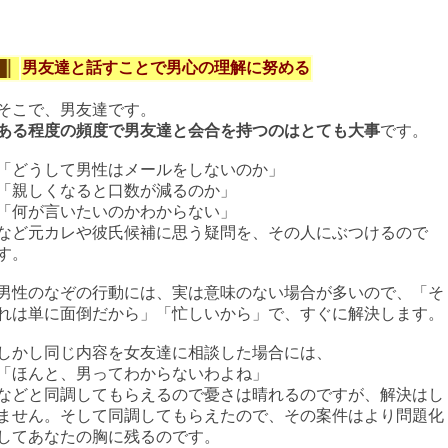
男友達と話すことで男心の理解に努める
そこで、男友達です。
ある程度の頻度で男友達と会合を持つのはとても大事
です。
「どうして男性はメールをしないのか」
「親しくなると口数が減るのか」
「何が言いたいのかわからない」
など元カレや彼氏候補に思う疑問を、その人にぶつけるので
す。
男性のなぞの行動には、実は意味のない場合が多いので、「そ
れは単に面倒だから」「忙しいから」で、すぐに解決します。
しかし同じ内容を女友達に相談した場合には、
「ほんと、男ってわからないわよね」
などと同調してもらえるので憂さは晴れるのですが、解決はし
ません。そして同調してもらえたので、その案件はより問題化
してあなたの胸に残るのです。