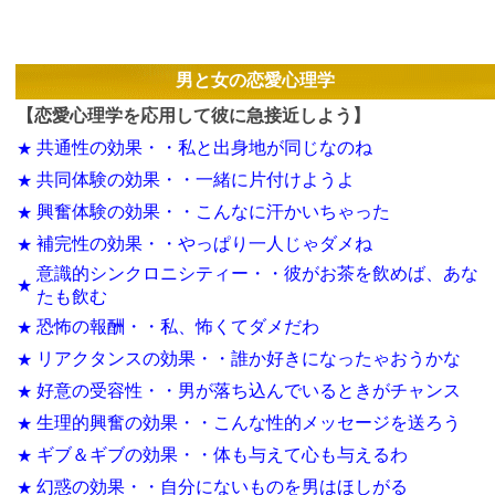
男と女の恋愛心理学
【恋愛心理学を応用して彼に急接近しよう】
共通性の効果・・私と出身地が同じなのね
★
共同体験の効果・・一緒に片付けようよ
★
興奮体験の効果・・こんなに汗かいちゃった
★
補完性の効果・・やっぱり一人じゃダメね
★
意識的シンクロニシティー・・彼がお茶を飲めば、あな
★
たも飲む
恐怖の報酬・・私、怖くてダメだわ
★
リアクタンスの効果・・誰か好きになったゃおうかな
★
好意の受容性・・男が落ち込んでいるときがチャンス
★
生理的興奮の効果・・こんな性的メッセージを送ろう
★
ギブ＆ギブの効果・・体も与えて心も与えるわ
★
幻惑の効果・・自分にないものを男はほしがる
★