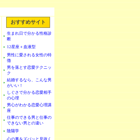
おすすめサイト
生まれ日で分かる性格診
断
12星座＋血液型
男性に愛される女性の特
徴
男を落とす恋愛テクニッ
ク
結婚するなら、こんな男
がいい！
しぐさで分かる恋愛相手
の心理
男心がわかる恋愛心理講
座
仕事のできる男と仕事の
できない男との違い
陰陽学
心の裏をズバッと見抜く