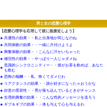
男と女の恋愛心理学
【恋愛心理学を応用して彼に急接近しよう】
共通性の効果・・私と出身地が同じなのね
★
共同体験の効果・・一緒に片付けようよ
★
興奮体験の効果・・こんなに汗かいちゃった
★
補完性の効果・・やっぱり一人じゃダメね
★
意識的シンクロニシティー・・彼がお茶を飲めば、あなた
★
も飲む
恐怖の報酬・・私、怖くてダメだわ
★
リアクタンスの効果・・誰か好きになったゃおうかな
★
好意の受容性・・男が落ち込んでいるときがチャンス
★
生理的興奮の効果・・こんな性的メッセージを送ろう
★
ギブ＆ギブの効果・・体も与えて心も与えるわ
★