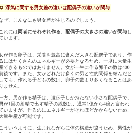
浮気に関する男女差の違いは配偶子の違いが関与
なぜ、こんなにも男女差が生じるのでしょう。
これには
両者にそれぞれ作る、配偶子の大きさの違いが関与
し
ています。
女が作る卵子は、栄養を豊富に含んだ大きな配偶子であり、作
るにはたくさんのエネルギーが必要となるため、一度に大量生
産できるものではありません。女が一生に作る卵子の数は400
前後です。また、女がどれだけ多くの男と性的関係を結んだと
しても、作れる子どもの数は、卵子の数より多くなることはあ
りません。
一方、男が作る精子は、遺伝子しか持たない小さな配偶子で、
男が1回の射精で出す精子の総数は、通常1億から4億と言われ
ていますが、作るのにエネルギーがそれほどかからないため、
大量生産が可能です。
こういうように、生まれながらに体の構造が違うため、男性が