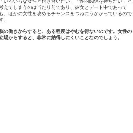
「いろいろな女性と付き合いたい」「性的関係を持ちたい」と
考えてしまうのは当たり前であり、彼女とデート中であって
も、ほかの女性を攻めるチャンスをつねにうかがっているので
す。
脳の働きからすると、ある程度はやむを得ないのです。女性の
立場からすると、非常に納得しにくいことなのでしょう。