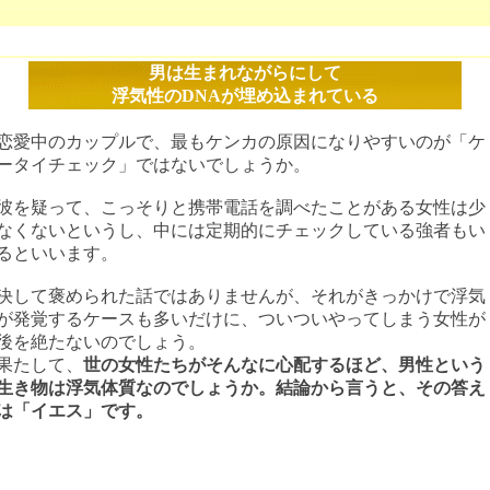
男は生まれながらにして
浮気性のDNAが埋め込まれている
恋愛中のカップルで、最もケンカの原因になりやすいのが「ケ
ータイチェック」ではないでしょうか。
彼を疑って、こっそりと携帯電話を調べたことがある女性は少
なくないというし、中には定期的にチェックしている強者もい
るといいます。
決して褒められた話ではありませんが、それがきっかけで浮気
が発覚するケースも多いだけに、ついついやってしまう女性が
後を絶たないのでしょう。
果たして、
世の女性たちがそんなに心配するほど、男性という
生き物は浮気体質なのでしょうか。結論から言うと、その答え
は「イエス」です。