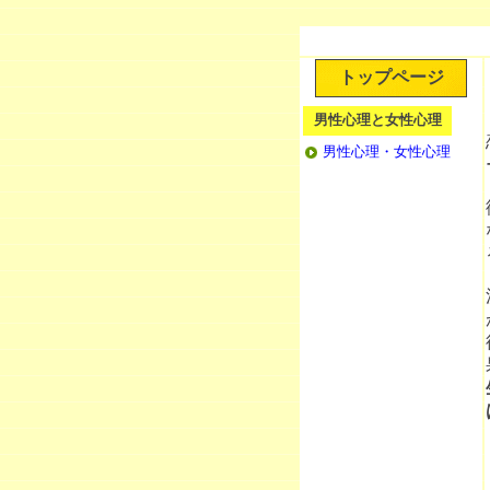
トップページ
男性心理と女性心理
男性心理・女性心理