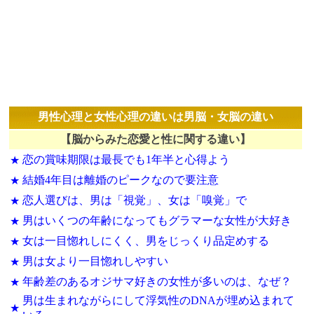
男性心理と女性心理の違いは男脳・女脳の違い
【脳からみた恋愛と性に関する違い】
恋の賞味期限は最長でも1年半と心得よう
★
結婚4年目は離婚のピークなので要注意
★
恋人選びは、男は「視覚」、女は「嗅覚」で
★
男はいくつの年齢になってもグラマーな女性が大好き
★
女は一目惚れしにくく、男をじっくり品定めする
★
男は女より一目惚れしやすい
★
年齢差のあるオジサマ好きの女性が多いのは、なぜ？
★
男は生まれながらにして浮気性のDNAが埋め込まれて
★