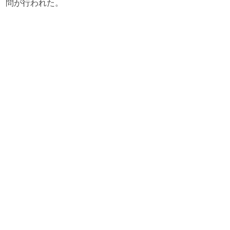
問が行われた。