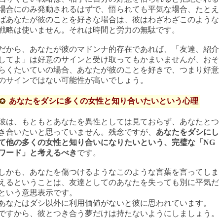
場合にのみ発動されるはずで、悟られても平気な場合、たとえ
ばあなたが彼のことを好きな場合は、彼はわざわざこのような
戦略は使いません。それは時間と労力の無駄です。
だから、あなたが彼のマドンナ的存在であれば、「友達、紹介
してよ」は好意のサインと受け取ってもかまいませんが、おそ
らくたいていの場合、あなたが彼のことを好きで、つまり好意
のサインではない可能性が高いでしょう。
あなたをダシに多くの女性と知り合いたいという心理
彼は、もともとあなたを異性としては見ておらず、あなたとつ
き合いたいと思っていません。残念ですが、
あなたをダシにし
て他の多くの女性と知り合いになりたいという、完璧な「NG
ワード」と考えるべき
です。
しかも、あなたを傷つけるようなこのような言葉を言ってしま
えるということは、友達としてのあなたを失っても別に平気だ
という意思表示です。
あなたはダシ以外に利用価値がないと彼に思われています。
ですから、彼とつき合う夢だけは持たないようにしましょう。