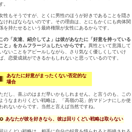
す。
女性もそうですが、とくに男性のほうが好きであることを隠さ
なければならないのです。その理由は、とにもかくにも肉体関
係を持たせるという最終権限が女性にあるからです。
この「友達、紹介してよ」は彼があなたに「好意を持っている
こと」をカムフラージュしたいからです。
異性といて意識して
いないことをアピールしながら、さり気なく優しくしていけ
ば、恋愛成就ができるかもしれないと思っているのです。
あなたに好意がまったくない否定的な
場合
ただし、喜ぶのはまだ早いかもしれません。と言うのも、この
ようなまわりくどい戦略は、「高嶺の花」的マドンナにしか使
われないからです。当然と言えば当然ですね。
あなたが彼を好きなら、彼は回りくどい戦略は取らない
回りくどい戦略は、相手に自分の好意を悟られると拒絶される