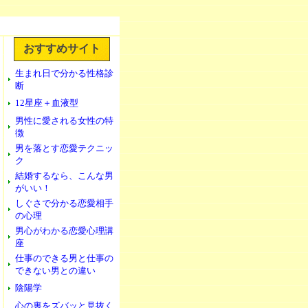
おすすめサイト
生まれ日で分かる性格診
断
12星座＋血液型
男性に愛される女性の特
徴
男を落とす恋愛テクニッ
ク
結婚するなら、こんな男
がいい！
しぐさで分かる恋愛相手
の心理
男心がわかる恋愛心理講
座
仕事のできる男と仕事の
できない男との違い
陰陽学
心の裏をズバッと見抜く