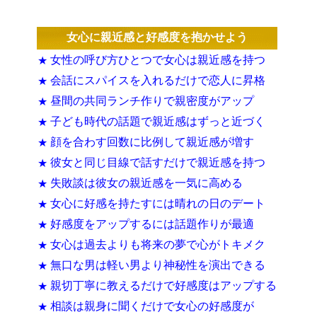
女心に親近感と好感度を抱かせよう
女性の呼び方ひとつで女心は親近感を持つ
★
会話にスパイスを入れるだけで恋人に昇格
★
昼間の共同ランチ作りで親密度がアップ
★
子ども時代の話題で親近感はずっと近づく
★
顔を合わす回数に比例して親近感が増す
★
彼女と同じ目線で話すだけで親近感を持つ
★
失敗談は彼女の親近感を一気に高める
★
女心に好感を持たすには晴れの日のデート
★
好感度をアップするには話題作りが最適
★
女心は過去よりも将来の夢で心がトキメク
★
無口な男は軽い男より神秘性を演出できる
★
親切丁寧に教えるだけで好感度はアップする
★
相談は親身に聞くだけで女心の好感度が
★