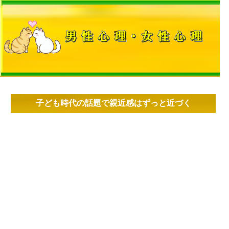
子ども時代の話題で親近感はずっと近づく