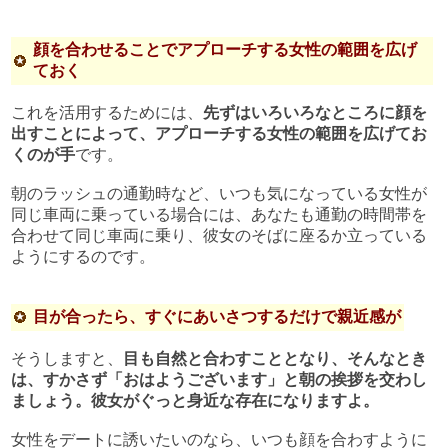
顔を合わせることでアプローチする女性の範囲を広げ
ておく
これを活用するためには、
先ずはいろいろなところに顔を
出すことによって、アプローチする女性の範囲を広げてお
くのが手
です。
朝のラッシュの通勤時など、いつも気になっている女性が
同じ車両に乗っている場合には、あなたも通勤の時間帯を
合わせて同じ車両に乗り、彼女のそばに座るか立っている
ようにするのです。
目が合ったら、すぐにあいさつするだけで親近感が
そうしますと、
目も自然と合わすこととなり、そんなとき
は、すかさず「おはようございます」と朝の挨拶を交わし
ましょう。彼女がぐっと身近な存在になりますよ。
女性をデートに誘いたいのなら、いつも顔を合わすように