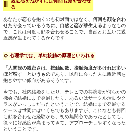
親近感を抱かすには何回も顔を合わせ
る
あなたが恋心を抱くのも初対面ではなく
、何回も顔を合わ
せたり会っているうちに、自然と恋が芽生える
ようなもの
で、これは何度も顔を合わせることで、自然とお互いに親
近感が生まれてくるからです。
心理学では、単純接触の原理といわれる
「人間観の親密さは、接触回数、接触頻度が多ければ多い
ほど増す」というもの
であり、以前に会った人に親近感を
抱きやすい傾向があるそうです。
今でも、社内結婚をしたり、テレビでの共演者が何らかの
機会で結婚にまで発展したり、あるいはサークル活動やク
ラスがいっしょだったということで、結婚にまで発展する
ケースは世間にはいくらでもありますが、これなども何回
も顔を合わせた経験から、初め無関心であったとしても、
徐々に好感度が高まってきて、アプローチしやすくなった
ということです。