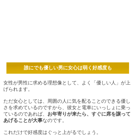
誰にでも優しい男に女心は弱く好感度も
女性が男性に求める理想像として、よく「優しい人」が上
げられます。
ただ女心としては、周囲の人に気を配ることのできる優し
さを求めているのですから、彼女と電車にいっしょに乗っ
ているのであれば、
お年寄りが来たら、すぐに席を譲って
あげることが大事
なのです。
これだけで好感度はぐっと上がるでしょう。