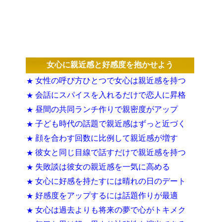
女心に親近感と好感度を抱かせよう
女性の呼び方ひとつで女心は親近感を持つ
★
会話にスパイスを入れるだけで恋人に昇格
★
昼間の共同ランチ作りで親密度がアップ
★
子ども時代の話題で親近感はずっと近づく
★
顔を合わす回数に比例して親近感が増す
★
彼女と同じ目線で話すだけで親近感を持つ
★
失敗談は彼女の親近感を一気に高める
★
女心に好感を持たすには晴れの日のデート
★
好感度をアップするには話題作りが最適
★
女心は過去よりも将来の夢で心がトキメク
★