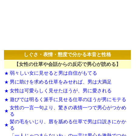
しぐさ・表情・態度で分かる本音と性格
【女性の仕草や会話からの反応で男心が読める】
弱々しい女に見せると男は自信がもてる
★
男に助けを求める仕草をみせれば、男は大満足
★
女性は可愛らしく見せたほうが、男に愛される
★
遊びでは明るく派手に見せる仕草のほうが男にモテる
★
女性の一言一句より、驚きの表情一つで男心がつかめ
★
る
髪の毛をいじり、唇を舐める仕草で男は口説きにかか
★
る
「一人じゃつまらないわ」の一言は男心を激熱でつか