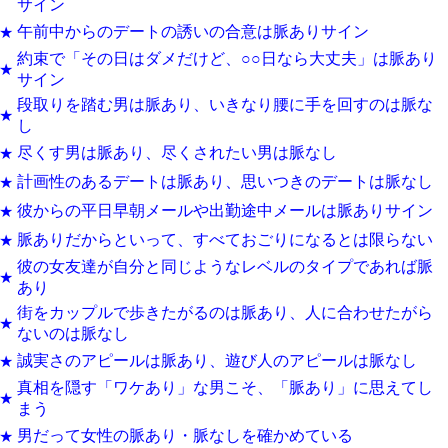
サイン
午前中からのデートの誘いの合意は脈ありサイン
★
約束で「その日はダメだけど、○○日なら大丈夫」は脈あり
★
サイン
段取りを踏む男は脈あり、いきなり腰に手を回すのは脈な
★
し
尽くす男は脈あり、尽くされたい男は脈なし
★
計画性のあるデートは脈あり、思いつきのデートは脈なし
★
彼からの平日早朝メールや出勤途中メールは脈ありサイン
★
脈ありだからといって、すべておごりになるとは限らない
★
彼の女友達が自分と同じようなレベルのタイプであれば脈
★
あり
街をカップルで歩きたがるのは脈あり、人に合わせたがら
★
ないのは脈なし
誠実さのアピールは脈あり、遊び人のアピールは脈なし
★
真相を隠す「ワケあり」な男こそ、「脈あり」に思えてし
★
まう
男だって女性の脈あり・脈なしを確かめている
★