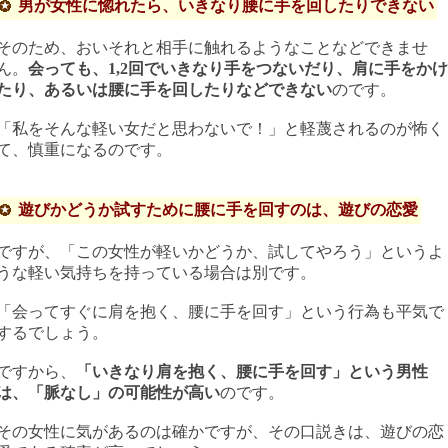
男が女性に惚れたら、いきなり腰に手を回したりできない
そのため、おいそれと相手に触れるようなことなどできませ
ん。
会っても、1,2回でいきなり手をつないだり、肩に手をかけ
たり、あるいは腰に手を回したりなどできない
のです。
「私をそんな軽い女だと思わないで！」と軽蔑されるのが怖く
て、慎重になるのです。
遊びかどうか試すために腰に手を回すのは、遊びの恋愛
ですが、「この女性が軽いかどうか、試してやろう」というよ
うな軽い気持ちを持っている場合は別です。
「会ってすぐに肩を抱く、腰に手を回す」という行為も平気で
するでしょう。
ですから、
「いきなり肩を抱く、腰に手を回す」という男性
は、「脈なし」の可能性が高い
のです。
その女性に気があるのは確かですが、その口説きは、遊びの恋