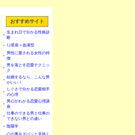
おすすめサイト
生まれ日で分かる性格診
断
12星座＋血液型
男性に愛される女性の特
徴
男を落とす恋愛テクニッ
ク
結婚するなら、こんな男
がいい！
しぐさで分かる恋愛相手
の心理
男心がわかる恋愛心理講
座
仕事のできる男と仕事の
できない男との違い
陰陽学
心の裏をズバッと見抜く