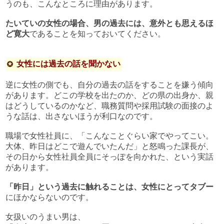
うのも、こんなところに理由があります。
たいていの女性の場合、男の過去には、意外とも思えるほ
ど寛大
であることを知っておいてください。
女性には過去の話を聞かない
逆に女性の側でも、自分の過去の話をすることを嫌う傾向
があります。どこの学校を出たのか、どの県の出身か、親
はどうしているのかなど、職務質問や採用試験の面接のよ
うな話は、出さないほうが利口なのです。
職場で女性社員に、「こんなことぐらい家でやってこい。
大体、昨日はどこで遊んでいたんだ」と怒鳴った課長が、
その日から女性社員全員にそっぽを向かれた、という実話
があります。
「昨日」という過去に触れることは、女性にとってタブー
にほかならないのです。
女扱いのうまい男は、