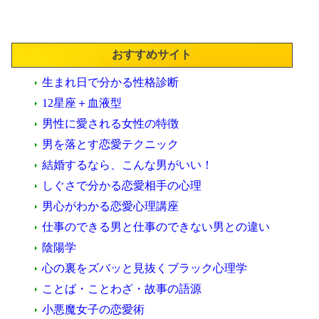
おすすめサイト
生まれ日で分かる性格診断
12星座＋血液型
男性に愛される女性の特徴
男を落とす恋愛テクニック
結婚するなら、こんな男がいい！
しぐさで分かる恋愛相手の心理
男心がわかる恋愛心理講座
仕事のできる男と仕事のできない男との違い
陰陽学
心の裏をズバッと見抜くブラック心理学
ことば・ことわざ・故事の語源
小悪魔女子の恋愛術