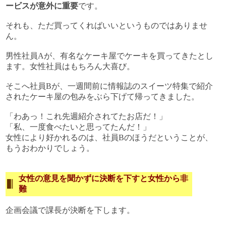
ービスが意外に重要
です。
それも、ただ買ってくればいいというものではありませ
ん。
男性社員Aが、有名なケーキ屋でケーキを買ってきたとし
ます。女性社員はもちろん大喜び。
そこへ社員Bが、一週間前に情報誌のスイーツ特集で紹介
されたケーキ屋の包みをぶら下げて帰ってきました。
「わあっ！これ先週紹介されてたお店だ！」
「私、一度食べたいと思ってたんだ！」
女性により好かれるのは、社員Bのほうだということが、
もうおわかりでしょう。
女性の意見を聞かずに決断を下すと女性から非
難
企画会議で課長が決断を下します。