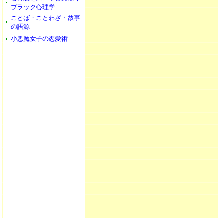
ブラック心理学
ことば・ことわざ・故事
の語源
小悪魔女子の恋愛術