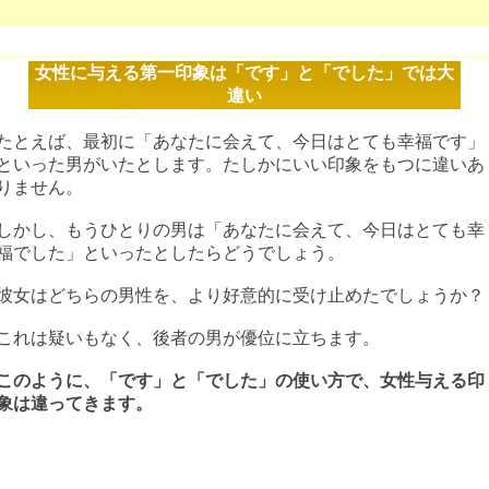
女性に与える第一印象は「です」と「でした」では大
違い
たとえば、最初に「あなたに会えて、今日はとても幸福です」
といった男がいたとします。たしかにいい印象をもつに違いあ
りません。
しかし、もうひとりの男は「あなたに会えて、今日はとても幸
福でした」といったとしたらどうでしょう。
彼女はどちらの男性を、より好意的に受け止めたでしょうか？
これは疑いもなく、後者の男が優位に立ちます。
このように、「です」と「でした」の使い方で、女性与える印
象は違ってきます。