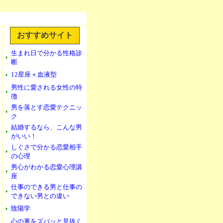
おすすめサイト
生まれ日で分かる性格診
断
12星座＋血液型
男性に愛される女性の特
徴
男を落とす恋愛テクニッ
ク
結婚するなら、こんな男
がいい！
しぐさで分かる恋愛相手
の心理
男心がわかる恋愛心理講
座
仕事のできる男と仕事の
できない男との違い
陰陽学
心の裏をズバッと見抜く